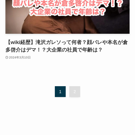
【wiki経歴】滝沢ガレソって何者？顔バレや本名が倉
多啓介はデマ！？大企業の社員で年齢は？
2024年3月10日
1
2