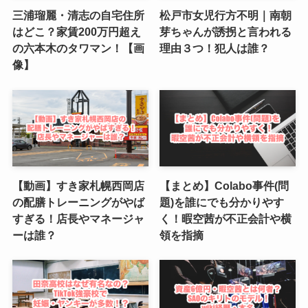
三浦瑠麗・清志の自宅住所
松戸市女児行方不明｜南朝
はどこ？家賃200万円超え
芽ちゃんが誘拐と言われる
の六本木のタワマン！【画
理由３つ！犯人は誰？
像】
【動画】すき家札幌西岡店
【まとめ】Colabo事件(問
の配膳トレーニングがやば
題)を誰にでも分かりやす
すぎる！店長やマネージャ
く！暇空茜が不正会計や横
ーは誰？
領を指摘