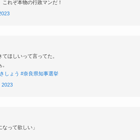
。これぞ本物の行政マンだ！
2023
きてほしいって言ってた。
ぁ。
らきしょう
#奈良県知事選挙
, 2023
になって欲しい」