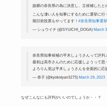
故郷の奈良県の為に決意し、立候補したと
こんな凄い人を知事にするために選挙に行
期日前投票もやってます！
#奈良県知事選
— シュウイチ (@SYUICHI_DOGA)
March 3
奈良県知事候補の平木しょうさんって評判メ
最初は高市さんのために応援しようって思
よろりん党は平木しょうさんを全面的に応援
— 恭子 (@kyokotyan3275)
March 29, 2023
なぜこんなにも評判がいいのでしょうか・・？