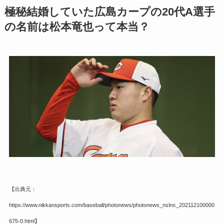
極秘結婚していた広島カープの20代A選手
の名前は松本竜也って本当？
【出典元：
https://www.nikkansports.com/baseball/photonews/photonews_nsInc_202112100000
675-0.html】