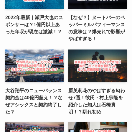
2022年最新｜瀬戸大也のス
【なぜ？】ヌートバーのペ
ポンサーは？1億円以上あ
ッパーミルパフィーマンス
った年収が現在は激減！？
の意味は？爆売れで影響が
やばすぎる！
大谷翔平のニューバランス
原英莉花のやばすぎる匂わ
契約金は40億円超え！？な
せ7選！彼氏・村上宗隆を
ぜアシックスと契約終了し
紹介した知人は石橋貴
た？
明！？馴れ初め