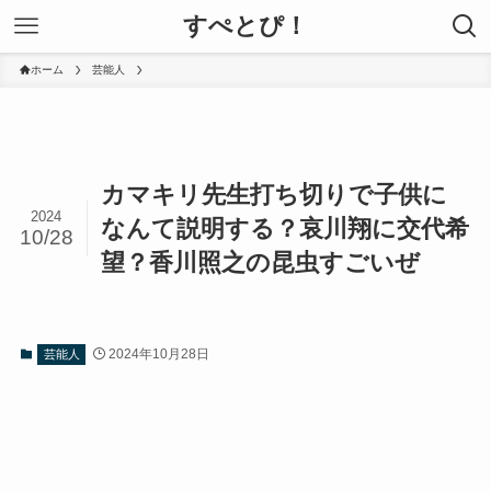
すぺとぴ！
ホーム
芸能人
カマキリ先生打ち切りで子供に
2024
なんて説明する？哀川翔に交代希
10/28
望？香川照之の昆虫すごいぜ
2024年10月28日
芸能人