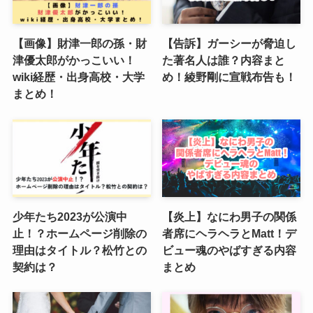
【画像】財津一郎の孫・財
【告訴】ガーシーが脅迫し
津優太郎がかっこいい！
た著名人は誰？内容まと
wiki経歴・出身高校・大学
め！綾野剛に宣戦布告も！
まとめ！
少年たち2023が公演中
【炎上】なにわ男子の関係
止！？ホームページ削除の
者席にヘラヘラとMatt！デ
理由はタイトル？松竹との
ビュー魂のやばすぎる内容
契約は？
まとめ