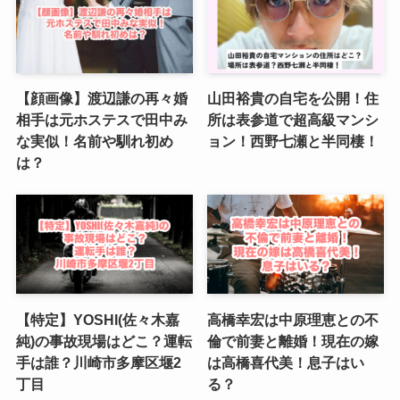
【顔画像】渡辺謙の再々婚
山田裕貴の自宅を公開！住
相手は元ホステスで田中み
所は表参道で超高級マンシ
な実似！名前や馴れ初め
ョン！西野七瀬と半同棲！
は？
【特定】YOSHI(佐々木嘉
高橋幸宏は中原理恵との不
純)の事故現場はどこ？運転
倫で前妻と離婚！現在の嫁
手は誰？川崎市多摩区堰2
は高橋喜代美！息子はい
丁目
る？