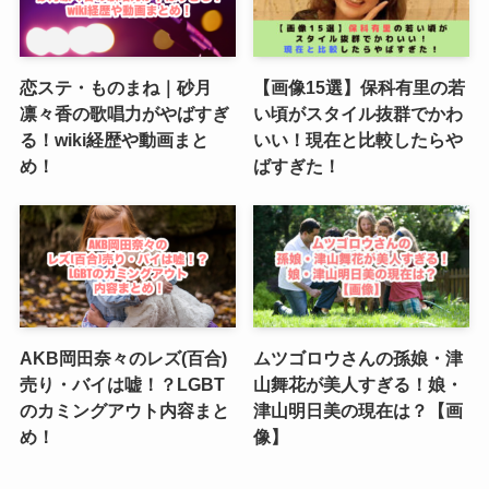
恋ステ・ものまね｜砂月
【画像15選】保科有里の若
凛々香の歌唱力がやばすぎ
い頃がスタイル抜群でかわ
る！wiki経歴や動画まと
いい！現在と比較したらや
め！
ばすぎた！
AKB岡田奈々のレズ(百合)
ムツゴロウさんの孫娘・津
売り・バイは嘘！？LGBT
山舞花が美人すぎる！娘・
のカミングアウト内容まと
津山明日美の現在は？【画
め！
像】