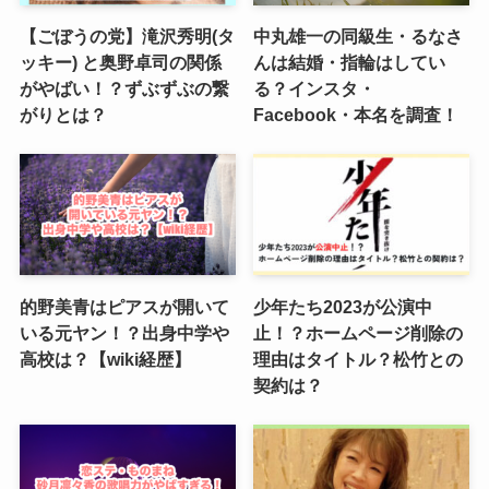
【ごぼうの党】滝沢秀明(タ
中丸雄一の同級生・るなさ
ッキー) と奥野卓司の関係
んは結婚・指輪はしてい
がやばい！？ずぶずぶの繋
る？インスタ・
がりとは？
Facebook・本名を調査！
的野美青はピアスが開いて
少年たち2023が公演中
いる元ヤン！？出身中学や
止！？ホームページ削除の
高校は？【wiki経歴】
理由はタイトル？松竹との
契約は？