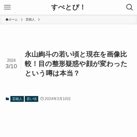
すぺとぴ！
ホーム
芸能人
永山絢斗の若い頃と現在を画像比
2024
較！目の整形疑惑や顔が変わった
3/10
という噂は本当？
2024年3月10日
芸能人
若い頃