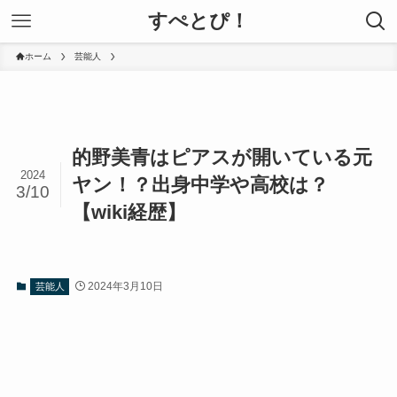
すぺとぴ！
ホーム
芸能人
的野美青はピアスが開いている元
2024
ヤン！？出身中学や高校は？
3/10
【wiki経歴】
2024年3月10日
芸能人