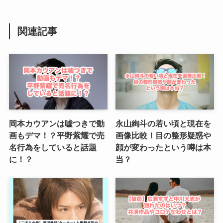
関連記事
岡本カウアンは嘘つきで動
永山絢斗の若い頃と現在を
画もデマ！？平野紫耀で売
画像比較！目の整形疑惑や
名行為をしていると話題
顔が変わったという噂は本
に！？
当？