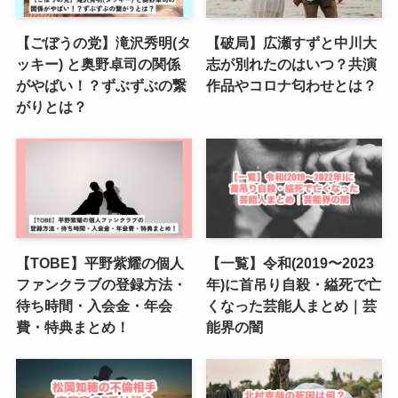
【ごぼうの党】滝沢秀明(タ
【破局】広瀬すずと中川大
ッキー) と奥野卓司の関係
志が別れたのはいつ？共演
がやばい！？ずぶずぶの繋
作品やコロナ匂わせとは？
がりとは？
【TOBE】平野紫耀の個人
【一覧】令和(2019〜2023
ファンクラブの登録方法・
年)に首吊り自殺・縊死で亡
待ち時間・入会金・年会
くなった芸能人まとめ｜芸
費・特典まとめ！
能界の闇