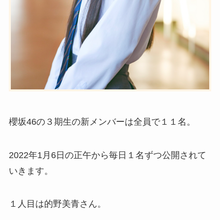
櫻坂46の３期生の新メンバーは全員で１１名。
2022年1月6日の正午から毎日１名ずつ公開されて
いきます。
１人目は
的野美青さん。