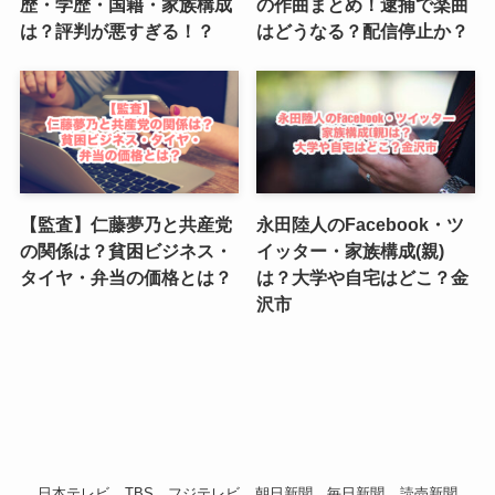
歴・学歴・国籍・家族構成
の作曲まとめ！逮捕で楽曲
は？評判が悪すぎる！？
はどうなる？配信停止か？
【監査】仁藤夢乃と共産党
永田陸人のFacebook・ツ
の関係は？貧困ビジネス・
イッター・家族構成(親)
タイヤ・弁当の価格とは？
は？大学や自宅はどこ？金
沢市
日本テレビ
TBS
フジテレビ
朝日新聞
毎日新聞
読売新聞