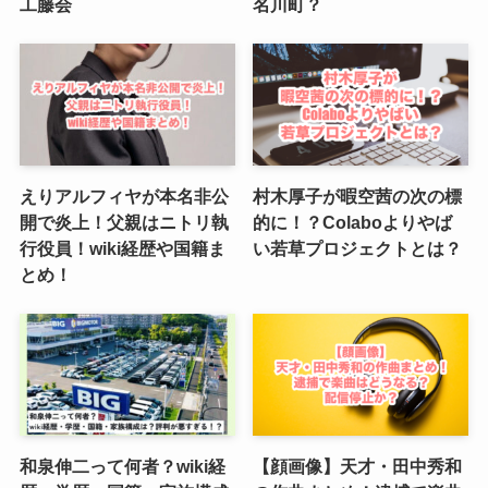
工藤会
名川町？
えりアルフィヤが本名非公
村木厚子が暇空茜の次の標
開で炎上！父親はニトリ執
的に！？Colaboよりやば
行役員！wiki経歴や国籍ま
い若草プロジェクトとは？
とめ！
和泉伸二って何者？wiki経
【顔画像】天才・田中秀和