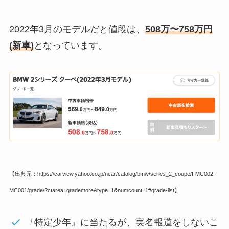
2022年3月のモデルだと値段は、
508万〜758万円
(新車)
となっています。
【出典元：https://carview.yahoo.co.jp/ncar/catalog/bmw/series_2_coupe/FMC002-
MC001/grade/?ctarea=grademore&type=1&numcount=1#grade-list】
『特定少年』に当たるが、実名報道をしないこ