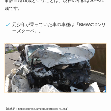
事故当時19歳ということは、現在の年齢は20〜21
歳です。
元少年が乗っていた車の車種は『BMWの
2シリ
ーズクーペ』。
【出典元：https://jbpress.ismedia.jp/articles/-/71761】