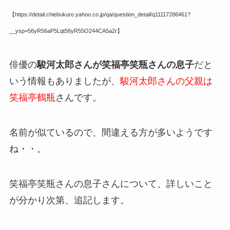
【https://detail.chiebukuro.yahoo.co.jp/qa/question_detail/q11117286461?
__ysp=56yR56aP5Lqt56yR55O244CA5a2r】
俳優の
駿河太郎さんが笑福亭笑瓶さんの息子
だと
いう情報もありましたが、
駿河太郎さんの父親は
笑福亭鶴瓶
さんです。
名前が似ているので、間違える方が多いようです
ね・・。
笑福亭笑瓶さんの息子さんについて、詳しいこと
が分かり次第、追記します。