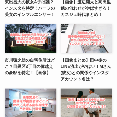
東出昌大の彼女A子は誰？
【画像】渡辺翔太と高田里
インスタを特定！ハーフの
穂の匂わせがやばすぎる！
美女のインフルエンサー！
カスジュ時代まとめ！
市川猿之助の自宅住所はど
【画像まとめ】田中樹の
こ？目黒区3丁目の億越え
LINE流出がやばい！Mさん
の豪邸を特定！【画像】
(彼女)との関係やインスタ
アカウント名は？