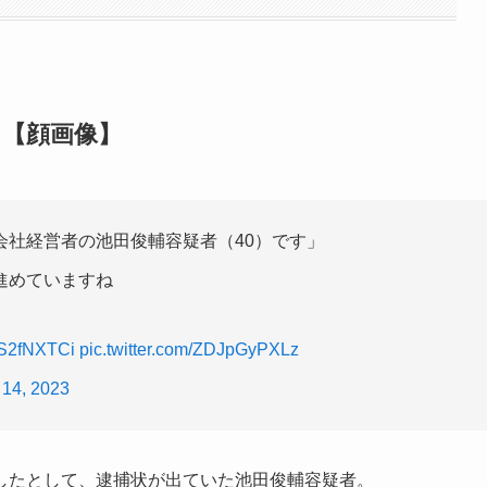
！【顔画像】
会社経営者の池田俊輔容疑者（40）です」
進めていますね
CwS2fNXTCi
pic.twitter.com/ZDJpGyPXLz
l 14, 2023
したとして、逮捕状が出ていた池田俊輔容疑者。