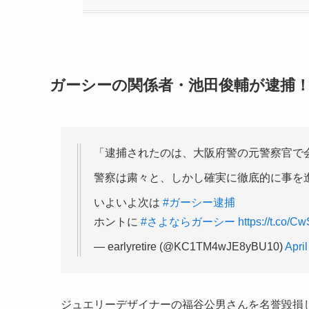
ガーシーの関係者・池田俊輔が逮捕
「逮捕されたのは、大阪府警の元警察官で
警察は粛々と、しかし確実に徹底的に事を
いよいよ次は
#ガーシー逮捕
ホントに
#さよならガーシー
https://t.co/
— earlyretire (@KC1TM4wJE8yBU10)
Apri
ジュエリーデザイナーの福谷公男さんを名誉毀損