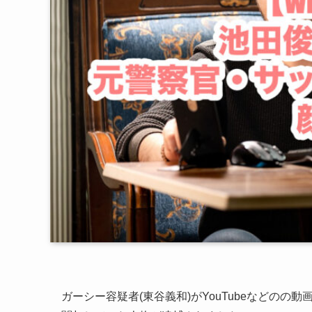
ガーシー容疑者(
東谷義和
)がYouTubeなどの