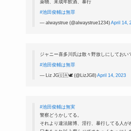
薬物、未成年飲酒、暴行
#池田俊輔は無罪
— alwaystrue (@alwaystrue1234)
April 14,
ジャニー喜多川氏は散々野放しにしておい
#池田俊輔は無罪
— Liz JG🇺🇦🕊 (@LizJG8)
April 14, 2023
#池田俊輔は無実
警察どうかしてる。
それより違法賭博、淫行、暴行してる人が