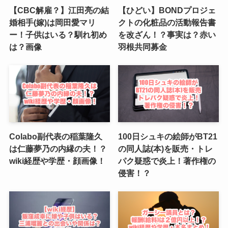
【CBC解雇？】江田亮の結
【ひどい】BONDプロジェ
婚相手(嫁)は岡田愛マリ
クトの化粧品の活動報告書
ー！子供はいる？馴れ初め
を改ざん！？事実は？赤い
は？画像
羽根共同募金
Colabo副代表の稲葉隆久
100日シュキの絵師がBT21
は仁藤夢乃の内縁の夫！？
の同人誌(本)を販売・トレ
wiki経歴や学歴・顔画像！
パク疑惑で炎上！著作権の
侵害！？