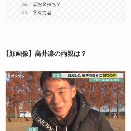
②お金持ち？
③有力者
【顔画像】高井凛の両親は？