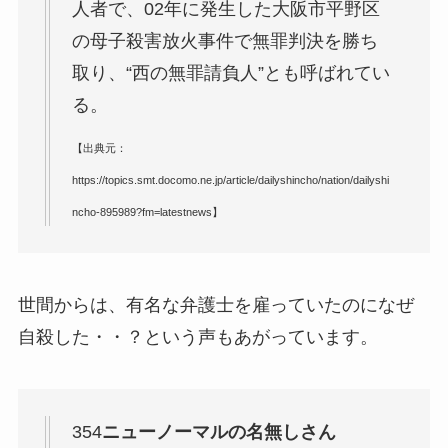
人者で、02年に発生した大阪市平野区
の母子殺害放火事件で無罪判決を勝ち
取り、“西の無罪請負人”とも呼ばれてい
る。
【出典元：
https://topics.smt.docomo.ne.jp/article/dailyshincho/nation/dailyshi
ncho-895989?fm=latestnews】
世間からは、有名な弁護士を雇っていたのになぜ
自殺した・・？という声もあがっています。
354
ニューノーマルの名無しさん